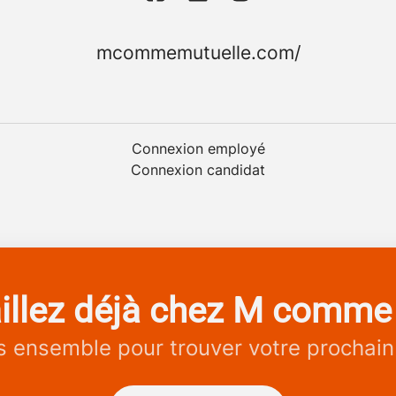
mcommemutuelle.com/
Connexion employé
Connexion candidat
illez déjà chez M comme
 ensemble pour trouver votre prochain