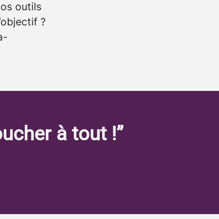
os outils
’objectif ?
a-
oucher à tout !”