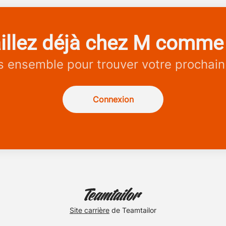
illez déjà chez M comme
 ensemble pour trouver votre prochain
Connexion
Site carrière
de Teamtailor